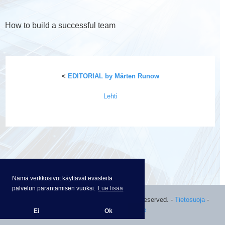
How to build a successful team
<
EDITORIAL by Mårten Runow
Lehti
Nämä verkkosivut käyttävät evästeitä
palvelun parantamisen vuoksi.
Lue lisää
©
2026 Performia International. All Rights Reserved.
-
Tietosuoja
-
powered by LibertyLine
Ei
Ok