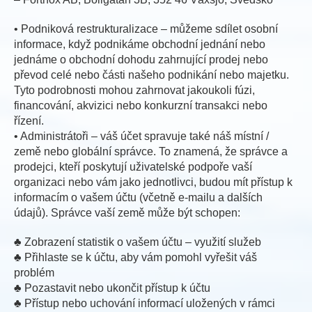
• Podniková restrukturalizace – můžeme sdílet osobní
informace, když podnikáme obchodní jednání nebo
jednáme o obchodní dohodu zahrnující prodej nebo
převod celé nebo části našeho podnikání nebo majetku.
Tyto podrobnosti mohou zahrnovat jakoukoli fúzi,
financování, akvizici nebo konkurzní transakci nebo
řízení.
• Administrátoři – váš účet spravuje také náš místní /
země nebo globální správce. To znamená, že správce a
prodejci, kteří poskytují uživatelské podpoře vaší
organizaci nebo vám jako jednotlivci, budou mít přístup k
informacím o vašem účtu (včetně e-mailu a dalších
údajů). Správce vaší země může být schopen:
♣ Zobrazení statistik o vašem účtu – využití služeb
♣ Přihlaste se k účtu, aby vám pomohl vyřešit váš
problém
♣ Pozastavit nebo ukončit přístup k účtu
♣ Přístup nebo uchování informací uložených v rámci