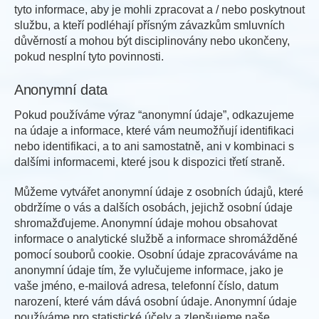
tyto informace, aby je mohli zpracovat a / nebo poskytnout
službu, a kteří podléhají přísným závazkům smluvních
důvěrností a mohou být disciplinovány nebo ukončeny,
pokud nesplní tyto povinnosti.
Anonymní data
Pokud používáme výraz “anonymní údaje”, odkazujeme
na údaje a informace, které vám neumožňují identifikaci
nebo identifikaci, a to ani samostatně, ani v kombinaci s
dalšími informacemi, které jsou k dispozici třetí straně.
Můžeme vytvářet anonymní údaje z osobních údajů, které
obdržíme o vás a dalších osobách, jejichž osobní údaje
shromažďujeme. Anonymní údaje mohou obsahovat
informace o analytické službě a informace shromážděné
pomocí souborů cookie. Osobní údaje zpracováváme na
anonymní údaje tím, že vylučujeme informace, jako je
vaše jméno, e-mailová adresa, telefonní číslo, datum
narození, které vám dává osobní údaje. Anonymní údaje
používáme pro statistické účely a zlepšujeme naše