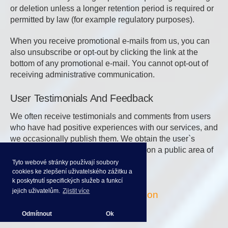
or deletion unless a longer retention period is required or
permitted by law (for example regulatory purposes).
When you receive promotional e-mails from us, you can
also unsubscribe or opt-out by clicking the link at the
bottom of any promotional e-mail. You cannot opt-out of
receiving administrative communication.
User Testimonials And Feedback
We often receive testimonials and comments from users
who have had positive experiences with our services, and
we occasionally publish them. We obtain the user`s
consent prior to posting any feedback on a public area of
the sites.
Tyto webové stránky používají soubory
cookies ke zlepšení uživatelského zážitku a
k poskytnutí specifických služeb a funkcí
jejich uživatelům.
Zjistit více
We keep your personal information
private and safe.
Odmítnout
Ok