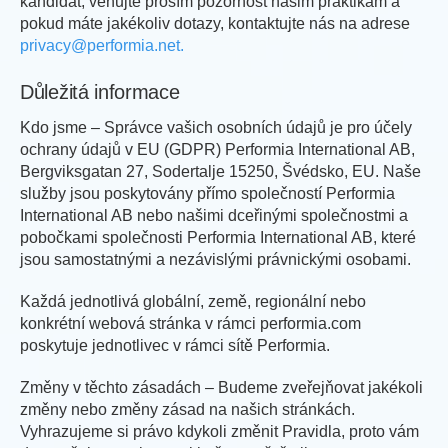
kandidát, věnujte prosím pozornost našim praktikám a
pokud máte jakékoliv dotazy, kontaktujte nás na adrese
privacy@performia.net.
Důležitá informace
Kdo jsme – Správce vašich osobních údajů je pro účely
ochrany údajů v EU (GDPR) Performia International AB,
Bergviksgatan 27, Sodertalje 15250, Švédsko, EU. Naše
služby jsou poskytovány přímo společností Performia
International AB nebo našimi dceřinými společnostmi a
pobočkami společnosti Performia International AB, které
jsou samostatnými a nezávislými právnickými osobami.
Každá jednotlivá globální, země, regionální nebo
konkrétní webová stránka v rámci performia.com
poskytuje jednotlivec v rámci sítě Performia.
Změny v těchto zásadách – Budeme zveřejňovat jakékoli
změny nebo změny zásad na našich stránkách.
Vyhrazujeme si právo kdykoli změnit Pravidla, proto vám