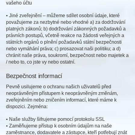
vašeho účtu
• Jiné zveřejnění – můžeme sdílet osobní údaje, které
považujeme za nezbytné nebo vhodné a) za dodržování
platných zákonů; b) dodržování zákonných požadavků a
právních postupů, včetně reakce na žádosti veřejných a
státních orgánů o plnění požadavků státní bezpečnosti
nebo vymáhání práva; c) prosazovat naši politiku; a d)
chránit naše práva, soukromí, bezpečnost nebo majetek a
/ nebo to, co jste vy nebo ostatní.
Bezpečnost informací
Pevně ​​usilujeme o ochranu našich uživatelů před
neoprávněným přístupem k neoprávněným změnám,
zveřejněním nebo zničením informací, které máme k
dispozici. Zejména:
• Naše služby šifrujeme pomocí protokolu SSL
• Zaměňujeme přístup k osobním údajům na naše
zaměstnance, dodavatele a zástupce, kteří potřebují znát