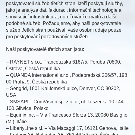
poskytovateli služeb třetích stran, kteří poskytují služby,
jako je analýza dat, fakturaci, informační technologie a
související infrastruktura, doručování e-mailů a další
podobné služeb. Požadujeme, aby naši poskytovatelé
služeb třetích stran používali vaše osobní údaje pouze
pro poskytování požadovaných služeb.
Naši poskytovatelé třetích stran jsou:
– RAYNET s.r.o., Francouzska 6167/5, Poruba 70800,
Ostrava, Česká republika
– QUANDA International s.r.o., Podebradská 206/57, 198
00 Praha 9, Česká republika
– Sengrid, 1801 Kalifornská ulice, Denver, CO 80202,
USA
– SMSAPI – ComVision sp. z o. o., ul. Toszecka 10,144-
100 Gliwice, Polsko
– Equinix Inc. – Via Francesco Sforza 13, 20080 Basiglio
(MI), Itálie
– LibertyLine s.r.l. – Via Macaggi 17, 16121 Genova, Itálie
– Fortnox AB, Bollgatan 3B, 352 46 Växsjö, Švédsko