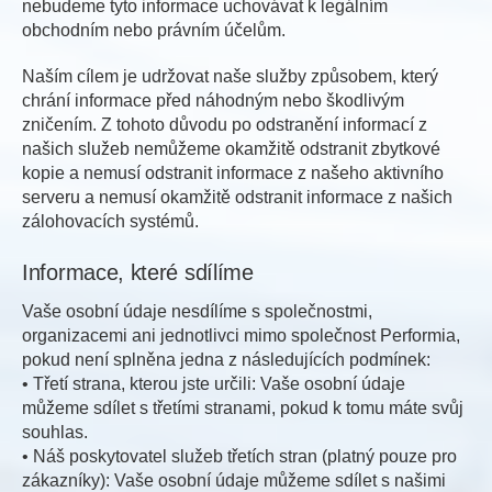
nebudeme tyto informace uchovávat k legálním
obchodním nebo právním účelům.
Naším cílem je udržovat naše služby způsobem, který
chrání informace před náhodným nebo škodlivým
zničením. Z tohoto důvodu po odstranění informací z
našich služeb nemůžeme okamžitě odstranit zbytkové
kopie a nemusí odstranit informace z našeho aktivního
serveru a nemusí okamžitě odstranit informace z našich
zálohovacích systémů.
Informace, které sdílíme
Vaše osobní údaje nesdílíme s společnostmi,
organizacemi ani jednotlivci mimo společnost Performia,
pokud není splněna jedna z následujících podmínek:
• Třetí strana, kterou jste určili: Vaše osobní údaje
můžeme sdílet s třetími stranami, pokud k tomu máte svůj
souhlas.
• Náš poskytovatel služeb třetích stran (platný pouze pro
zákazníky): Vaše osobní údaje můžeme sdílet s našimi