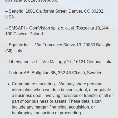
00 Praha 9, Czech Republic
– Sengrid, 1801 California Street, Denver, CO 80202,
USA
– SMSAPI – ComVision sp. z o. o., ul. Toszecka 10,144-
100 Gliwice, Poland
– Equinix Inc. – Via Francesco Sforza 13, 20080 Basiglio
(MI), Italy
– LibertyLine s.r.l. – Via Macaggi 17, 16121 Genova, Italia
– Fortnox AB, Bollgatan 3B, 352 46 Växsjö, Sweden
Corporate restructuring – We may share personal
information when we do a business deal, or negotiate
a business deal, involving the sales or transfer of all or
part of our business or assets. These details can
include any merger, financing, acquisition, or
bankruptcy transaction or proceeding.