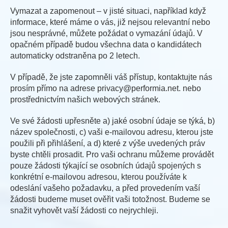
Vymazat a zapomenout – v jisté situaci, například když
informace, které máme o vás, již nejsou relevantní nebo
jsou nesprávné, můžete požádat o vymazání údajů. V
opačném případě budou všechna data o kandidátech
automaticky odstraněna po 2 letech.
V případě, že jste zapomněli váš přístup, kontaktujte nás
prosím přímo na adrese privacy@performia.net. nebo
prostřednictvím našich webových stránek.
Ve své žádosti upřesněte a) jaké osobní údaje se týká, b)
název společnosti, c) vaši e-mailovou adresu, kterou jste
použili při přihlášení, a d) které z výše uvedených práv
byste chtěli prosadit. Pro vaši ochranu můžeme provádět
pouze žádosti týkající se osobních údajů spojených s
konkrétní e-mailovou adresou, kterou používáte k
odeslání vašeho požadavku, a před provedením vaší
žádosti budeme muset ověřit vaši totožnost. Budeme se
snažit vyhovět vaší žádosti co nejrychleji.