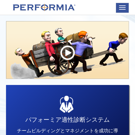
Toggle
navigat
パフォーミア適性診断システム
チームビルディングとマネジメントを成功に導