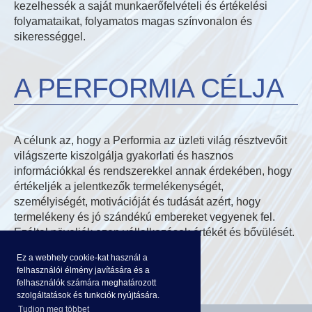
kezelhessék a saját munkaerőfelvételi és értékelési
folyamataikat, folyamatos magas színvonalon és
sikerességgel.
A PERFORMIA CÉLJA
A célunk az, hogy a Performia az üzleti világ résztvevőit
világszerte kiszolgálja gyakorlati és hasznos
információkkal és rendszerekkel annak érdekében, hogy
értékeljék a jelentkezők termelékenységét,
személyiségét, motivációját és tudását azért, hogy
termelékeny és jó szándékú embereket vegyenek fel.
Ezáltal növeljék ezen vállalkozások értékét és bővülését.
Ez a webhely cookie-kat használ a
felhasználói élmény javítására és a
felhasználók számára meghatározott
szolgáltatások és funkciók nyújtására.
Tudjon meg többet