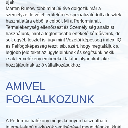
újak.
Marten Runow több mint 39 éve dolgozik már a
személyzet felvétel területén és specializálódott a tesztek
használatára ebből a célból. Mi a Performiánál,
Termelékenység ellenőrzést és Személyiség analízist
használunk, mint a legfontosabb értékelő kérdőíveink, de
sok egyéb tesztet is, úgy mint Vezetői képesség index, IQ
és Felfogóképesség teszt, stb. azért, hogy megtaláljuk a
legjobb jelölteket az ügyfeleinknek és segítsünk nekik
csak termelékeny embereket találni, olyanokat, akik
hozzájárulnak az ő vállalkozásukhoz.
AMIVEL
FOGLALKOZUNK
A Performia hatékony mégis könnyen használható
internet-alapú eszközök segítségével megoldásokat kínál