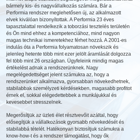
bármely kis- és nagyvállalkozás számára. Bár a
Performia rendszer meglehetősen új, az alkalmazott
elvek kiválóan bizonyítottak. A Performia 23 éves
tapasztalattal rendelkezik a toborzási tesztelés területén
és Ön mind ehhez a kompetenciához, mind nagyon
magas technikai ismeretekhez férhet hozzá. A 2001-es
indulás óta a Performia folyamatosan növekszik és
jelenleg hetente több mint ezer jelölt áramlását dolgozza
fel több mint 26 országban. Ügyfeleink mindig magas
értékelést adnak a rendszerünknek. Nagy
megelégedettséget jelent számukra az, hogy a
rendszerünket alkalmazva, gyorsabban növekedhetnek,
stabilabbak személyzeti kérdésekben, magasabb profitot
érnek el, sokkal elégedettebbek a munkájukkal és
kevesebbet stresszelnek.
Megerősítjük az üzleti élet résztvevőit azáltal, hogy
elősegítjük a vállalkozások gyorsabb növekedését és
stabilabbá tételét. Hatékonyan biztosítjuk számukra a
know-how-t és a rendszer támogatást, hogy ők