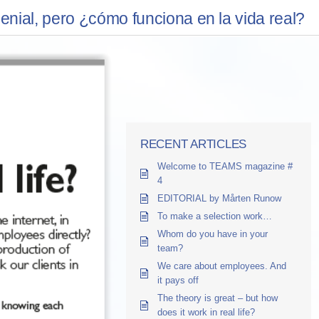
genial, pero ¿cómo funciona en la vida real?
RECENT ARTICLES
Welcome to TEAMS magazine #
4
EDITORIAL by Mårten Runow
To make a selection work…
Whom do you have in your
team?
We care about employees. And
it pays off
The theory is great – but how
does it work in real life?