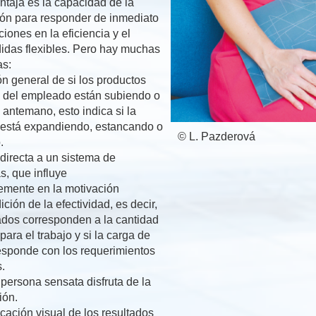
ntaja es la capacidad de la
ión para responder de inmediato
ciones en la eficiencia y el
idas flexibles. Pero hay muchas
as:
ón general de si los productos
 y del empleado están subiendo o
antemano, esto indica si la
está expandiendo, estancando o
© L. Pazderová
.
directa a un sistema de
, que influye
emente en la motivación
ción de la efectividad, es decir,
tados corresponden a la cantidad
para el trabajo y si la carga de
responde con los requerimientos
.
persona sensata disfruta de la
ión.
icación visual de los resultados