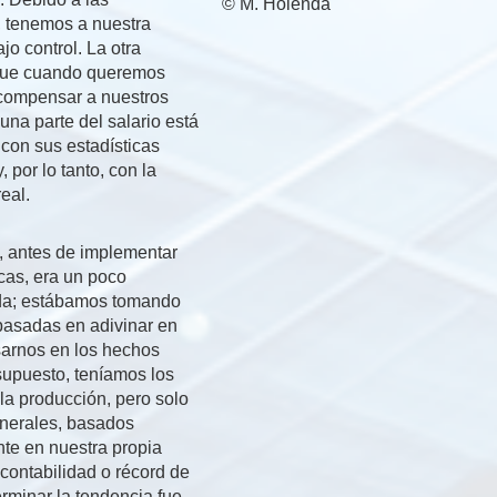
© M. Holenda
, tenemos a nuestra
o control. La otra
que cuando queremos
ecompensar a nuestros
na parte del salario está
con sus estadísticas
, por lo tanto, con la
eal.
n, antes de implementar
icas, era un poco
da; estábamos tomando
basadas en adivinar en
sarnos en los hechos
supuesto, teníamos los
la producción, pero solo
nerales, basados ​​
nte en nuestra propia
contabilidad o récord de
rminar la tendencia fue