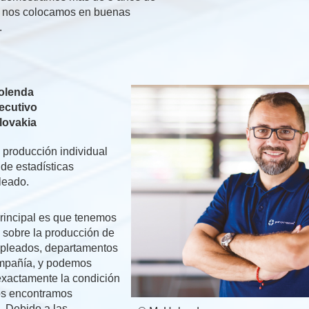
 nos colocamos en buenas
.
Holenda
jecutivo
lovakia
 producción individual
de estadísticas
leado.
principal es que tenemos
 sobre la producción de
pleados, departamentos
ompañía, y podemos
exactamente la condición
os encontramos
. Debido a las