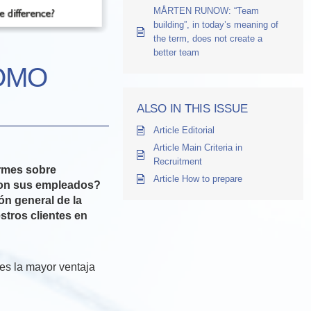
MÅRTEN RUNOW: “Team
building”, in today’s meaning of
the term, does not create a
better team
CÓMO
ALSO IN THIS ISSUE
Article Editorial
Article Main Criteria in
Recruitment
ormes sobre
Article How to prepare
con sus empleados?
ón general de la
tros clientes en
es la mayor ventaja