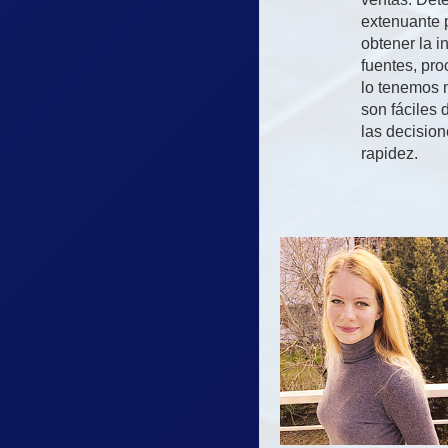
extenuante 
obtener la i
fuentes, pro
lo tenemos m
son fáciles d
las decisio
rapidez.