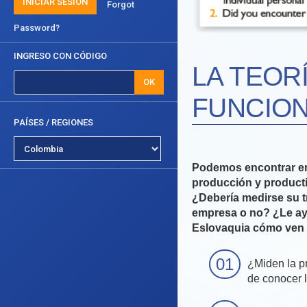
INICIAR SESIÓN
Forgot
Password?
INGRESO CON CÓDIGO
LA TEOR
OK
FUNCION
PAÍSES / REGIONES
Podemos encontrar en 
producción y product
¿Debería medirse su t
empresa o no? ¿Le ayu
Eslovaquia cómo ven e
¿Miden la p
de conocer 