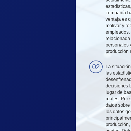
estadísticas
compañía baj
ventaja es 
motivar y r
empleados, u
relacionada 
personales y
producción r
La situació
las estadíst
desenfrena
decisiones 
lugar de ba
reales. Por 
datos sobre 
los datos ge
principalme
producción, 
ventas. Dete