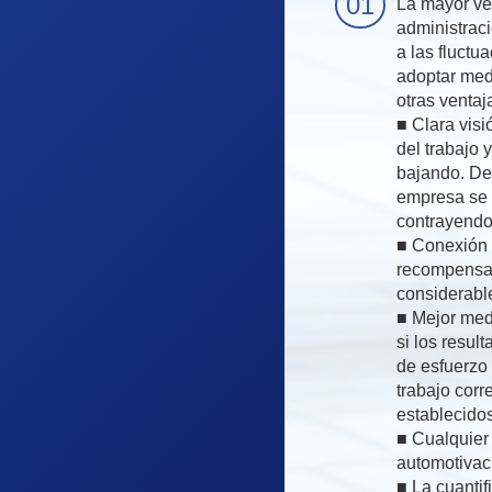
La mayor ve
administrac
a las fluctua
adoptar med
otras ventaj
■ Clara visi
del trabajo
bajando. De 
empresa se 
contrayendo
■ Conexión 
recompensas
considerabl
■ Mejor medi
si los resul
de esfuerzo 
trabajo cor
establecidos
■ Cualquier 
automotivac
■ La cuantif