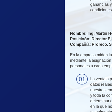
ganancias y
condiciones
Nombre: Ing. Martin 
Posicioón: Director E
Compañía: Proreco, S
En la empresa miden la
mediante la asignación 
personales a cada emp
La ventaja 
datos reales
nuestros em
y toda la c
determinar 
en la que n
actualmente