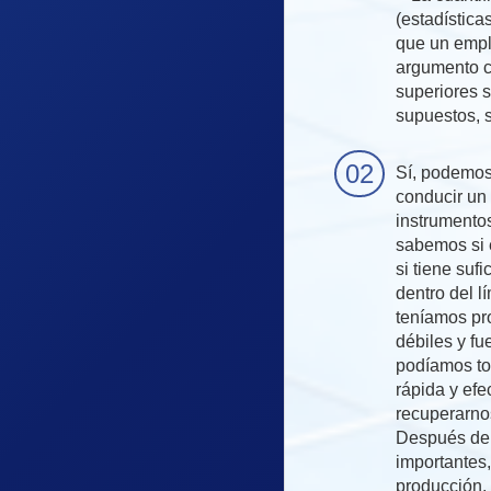
(estadística
que un emp
argumento c
superiores 
supuestos, 
Sí, podemos 
conducir un 
instrumentos
sabemos si 
si tiene suf
dentro del l
teníamos pr
débiles y fu
podíamos to
rápida y efe
recuperarnos
Después de 
importantes,
producción,