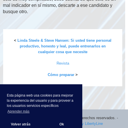
mal indicador en sí mismo, descarte a ese candidato y
busque otro.
<
Linda Steele & Steve Hansen: Si usted tiene personal
productivo, honesto y leal, puede entrenarlos en
cualquier cosa que necesite
Revista
Cómo preparar
>
Esta página web usa cookies para mejorar
la experiencia del usuario y para proveer a
los usuarios servicios específicos
Aprender más
©
2026 Performia International. Todos los derechos reservados.
-
Política de Privacidad
-
powered by LibertyLine
Volver atrás
Ok