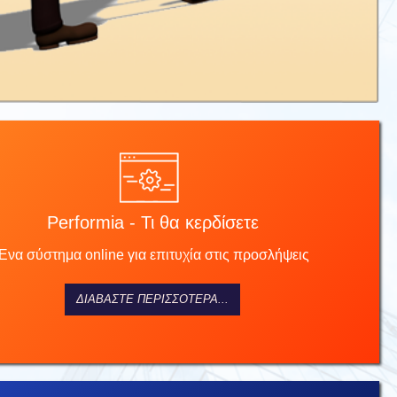
Performia - Τι θα κερδίσετε
Ένα σύστημα online για επιτυχία στις προσλήψεις
ΔΙΑΒΆΣΤΕ ΠΕΡΙΣΣΌΤΕΡΑ...