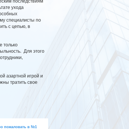
ческим последствиям
тате ухода
пособных
ому специалисты по
ть с цепью, в
е только
ыльность. Для этого
отрудники,
ой азартной игрой и
жны тратить свое
о пожаловать в №1