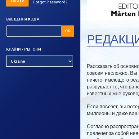
УВІЙТИ
Forgot Password?
ВВЕДЕННЯ КОДА
OK
РЕДАКЦ
КРАЇНИ / РЕГІОНИ
Рассказать об основн
совсем несложно. Вы 
ничего, имеющего реа
разрушает то, что ра
известных мне руково
Если повезет, вы поте
миллионы и даже вашу
Согласно распростран
повлечет за собой не