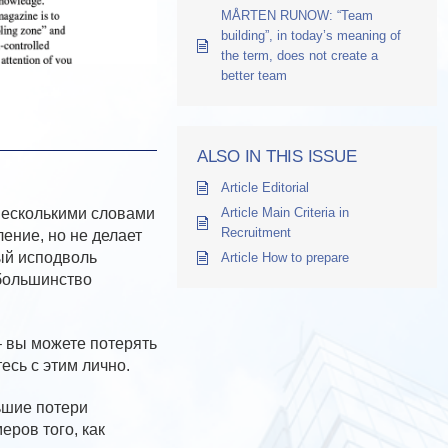
MÅRTEN RUNOW: “Team
building”, in today’s meaning of
the term, does not create a
better team
ALSO IN THIS ISSUE
Article Editorial
несколькими словами
Article Main Criteria in
Recruitment
ение, но не делает
ый исподволь
Article How to prepare
 большинство
– вы можете потерять
есь с этим лично.
ьшие потери
ров того, как