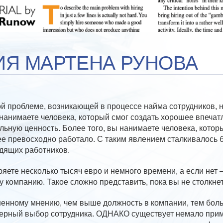
ИЯ МАРТЕНА РУНОВА
ой проблеме, возникающей в процессе найма сотрудников, 
нанимаете человека, который смог создать хорошее впечатл
льную ценность. Более того, вы нанимаете человека, котор
нее превосходно работало. С таким явлением сталкивалось
дящих работников.
ряете несколько тысяч евро и немного времени, а если нет 
 компанию. Такое сложно представить, пока вы не столкнет
енному мнению, чем выше должность в компании, тем бол
верный выбор сотрудника. ОДНАКО существует немало приме