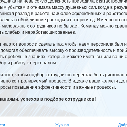
рудника на невысокую должность приводила к катастрофи
м убыткам и отнимала массу душевных сил, когда в резуль
зникал разлад в работе наиболее эффективных и работос
влек за собой лишние расходы и потери и т.д. Именно поэт
о маловажных сотрудников не бывает. Команду можно сравни
ть слабых и неработающих звеньев.
 на этот вопрос и сделать так, чтобы наем персонала был н
 помогал обеспечивать высокую производительность и приб
ь пробелы в знаниях, которые можете иметь вы или ваши с
бор и работу с персоналом.
я того, чтобы подбор сотрудников перестал быть рискованн
ивно контролируемый процесс. В идеале ваши коллеги дол
опросы повышения эффективности и важные процессы.
аниями, успехов в подборе сотрудников!
сти
Журнал
Добр