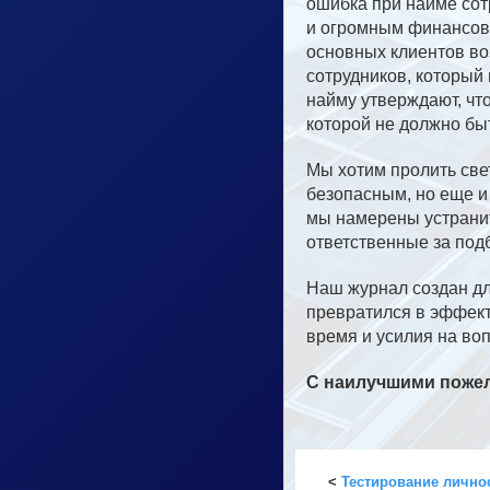
ошибка при найме сот
и огромным финансовы
основных клиентов во
сотрудников, который 
найму утверждают, чт
которой не должно бы
Мы хотим пролить свет
безопасным, но еще и
мы намерены устранит
ответственные за под
Наш журнал создан дл
превратился в эффект
время и усилия на в
С наилучшими пожел
<
Тестирование лично