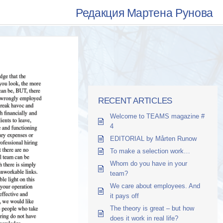
Редакция Мартена Рунова
RECENT ARTICLES
Welcome to TEAMS magazine #
4
EDITORIAL by Mårten Runow
To make a selection work…
Whom do you have in your
team?
We care about employees. And
it pays off
The theory is great – but how
does it work in real life?