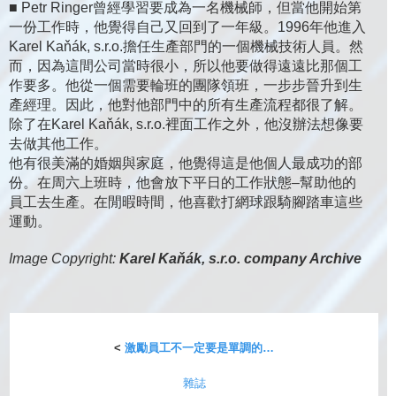
■ Petr Ringer曾經學習要成為一名機械師，但當他開始第
一份工作時，他覺得自己又回到了一年級。1996年他進入
Karel Kaňák, s.r.o.擔任生產部門的一個機械技術人員。然
而，因為這間公司當時很小，所以他要做得遠遠比那個工
作要多。他從一個需要輪班的團隊領班，一步步晉升到生
產經理。因此，他對他部門中的所有生產流程都很了解。
除了在Karel Kaňák, s.r.o.裡面工作之外，他沒辦法想像要
去做其他工作。
他有很美滿的婚姻與家庭，他覺得這是他個人最成功的部
份。在周六上班時，他會放下平日的工作狀態–幫助他的
員工去生產。在閒暇時間，他喜歡打網球跟騎腳踏車這些
運動。
Image Copyright:
Karel Kaňák, s.r.o. company Archive
<
激勵員工不一定要是單調的…
雜誌