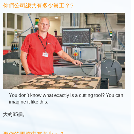
你們公司總共有多少員工？?
You don’t know what exactly is a cutting tool? You can
imagine it like this.
大約85個。