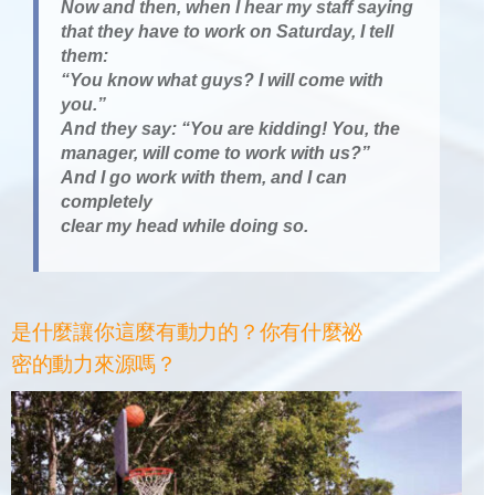
Now and then, when I hear my staff saying
that they have to work on Saturday, I tell
them:
“You know what guys? I will come with
you.”
And they say: “You are kidding! You, the
manager, will come to work with us?”
And I go work with them, and I can
completely
clear my head while doing so.
是什麼讓你這麼有動力的？你有什麼祕
密的動力來源嗎？