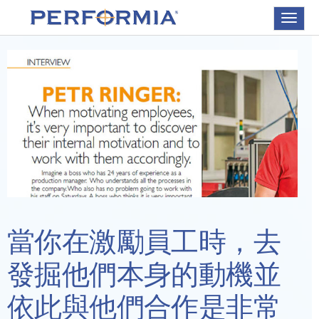
Toggle
navigat
當你在激勵員工時，去
發掘他們本身的動機並
依此與他們合作是非常