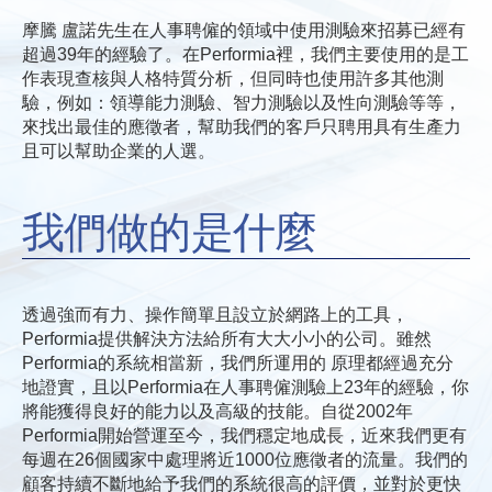
摩騰 盧諾先生在人事聘僱的領域中使用測驗來招募已經有
超過39年的經驗了。在Performia裡，我們主要使用的是工
作表現查核與人格特質分析，但同時也使用許多其他測
驗，例如：領導能力測驗、智力測驗以及性向測驗等等，
來找出最佳的應徵者，幫助我們的客戶只聘用具有生產力
且可以幫助企業的人選。
我們做的是什麼
透過強而有力、操作簡單且設立於網路上的工具，
Performia提供解決方法給所有大大小小的公司。雖然
Performia的系統相當新，我們所運用的 原理都經過充分
地證實，且以Performia在人事聘僱測驗上23年的經驗，你
將能獲得良好的能力以及高級的技能。自從2002年
Performia開始營運至今，我們穩定地成長，近來我們更有
每週在26個國家中處理將近1000位應徵者的流量。我們的
顧客持續不斷地給予我們的系統很高的評價，並對於更快