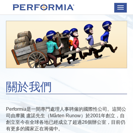
Toggle
navigat
關於我們
Performia是一間專門處理人事聘僱的國際性公司。這間公
司由摩騰 盧諾先生（Mårten Runow）於2001年創立，自
創立至今在全球各地已經成立了超過26個辦公室，目前仍
有更多的國家正在籌備中。