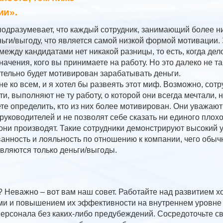
ии».
одразумевает, что каждый сотрудник, занимающий более н
ньги/выгоду, что является самой низкой формой мотивации.
между кандидатами нет никакой разницы, то есть, когда дел
начения, кого вы принимаете на работу. Но это далеко не та
тельно будет мотивирован зарабатывать деньги.
не ко всем, и я хотел бы развеять этот миф. Возможно, со
и, выполняют не ту работу, о которой они всегда мечтали, но
те определить, кто из них более мотивирован. Они уважают
руководителей и не позволят себе сказать ни единого плохо
 они производят. Такие сотрудники демонстрируют высокий 
анность и лояльность по отношению к компании, чего обыч
вляются только деньги/выгоды.
? Неважно – вот вам наш совет. Работайте над развитием 
ми и повышением их эффективности на внутреннем уровне
персонала без каких-либо предубеждений. Сосредоточьте с