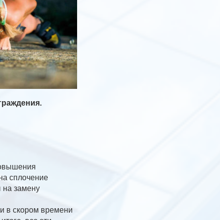
граждения.
повышения
на сплочение
 на замену
 и в скором времени