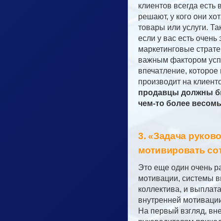
клиентов всегда есть 
решают, у кого они хо
товары или услуги. Та
если у вас есть очен
маркетинговые страте
важным фактором усп
впечатление, которое
производит на клиент
продавцы должны б
чем-то более весом
3. «Задача руков
мотивировать со
Это еще один очень 
мотивации, системы в
коллектива, и выплат
внутренней мотиваци
На первый взгляд, вн