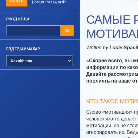
ВОЙТИ
Forgot Password?
САМЫЕ 
ВВОД КОДА
МОТИВА
OK
Written by
Lucie Spaci
ЕЛДЕР/АЙМАҚТАР
«Скорее всего, вы 
информации по како
Давайте рассмотрим
повлиять на ваше о
ЧТО ТАКОЕ МОТ
Слово «мотивация» пр
человек что-то делает
мотивации, но не стои
игнорировать их. Ведь