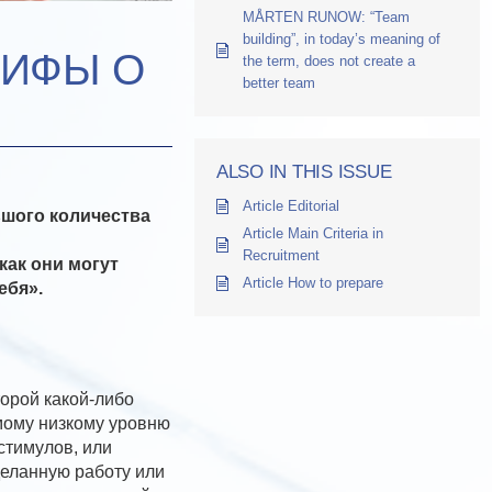
MÅRTEN RUNOW: “Team
building”, in today’s meaning of
МИФЫ О
the term, does not create a
better team
ALSO IN THIS ISSUE
Article Editorial
ьшого количества
Article Main Criteria in
Recruitment
как они могут
Article How to prepare
ебя».
торой какой-либо
амому низкому уровню
стимулов, или
деланную работу или