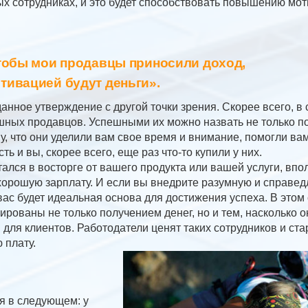
 сотрудниках, и это будет способствовать повышению мот
 чтобы мои продавцы приносили доход,
отивацией будут деньги».
анное утверждение с другой точки зрения. Скорее всего, в
шных продавцов. Успешными их можно назвать не только пот
му, что они уделили вам свое время и внимание, помогли ва
ь и вы, скорее всего, еще раз что-то купили у них.
остался в восторге от вашего продукта или вашей услуги, вп
хорошую зарплату. И если вы внедрите разумную и справе
вас будет идеальная основа для достижения успеха. В этом
ированы не только получением денег, но и тем, насколько 
для клиентов. Работодатели ценят таких сотрудников и ста
 плату.
я в следующем: у