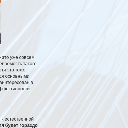
— это уже совсем
певаемость такого
отя это тоже
тся основными
 заинтересован в
эффективности.
 к естественной
гия будет гораздо