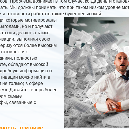
сов. Проблема возникает в том случае, когда деньги стано
лать. Мы должны понимать, что при таком низком уровне мо
 и готовности работать также будет невысокой.
ди, которые мотивированы
выгодами, но и получают
что они делают, а также
изации, выполняя свою
ктеризуются более высоким
готовности к
удники, полностью
те, обладают высокой
одробную информацию о
тивации можно найти в
 не только) в сфере
м». Давайте теперь более
рим самые
фы, связанные с
жность, тем ниже