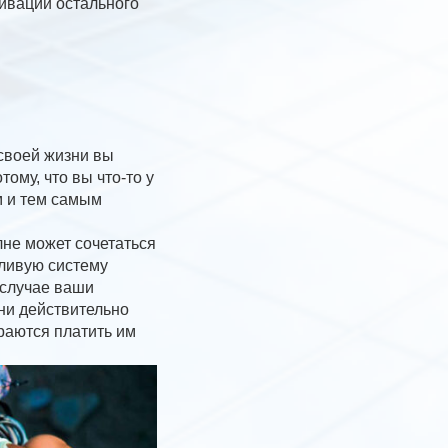
ивации остального
 своей жизни вы
ому, что вы что-то у
м и тем самым
олне может сочетаться
дливую систему
 случае ваши
они действительно
раются платить им