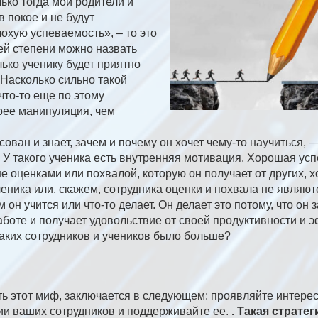
лько тогда мои родители и
в покое и не будут
охую успеваемость», – то это
й степени можно назвать
ько ученику будет приятно
 Насколько сильно такой
 что-то еще по этому
орее манипуляция, чем
сован и знает, зачем и почему он хочет чему-то научиться, 
? У такого ученика есть внутренняя мотивация. Хорошая ус
е оценками или похвалой, которую он получает от других, х
ченика или, скажем, сотрудника оценки и похвала не являю
 он учится или что-то делает. Он делает это потому, что он
аботе и получает удовольствие от своей продуктивности и 
 таких сотрудников и учеников было больше?
ть этот миф, заключается в следующем: проявляйте интерес
ии ваших сотрудников и поддерживайте ее.
. Такая страте