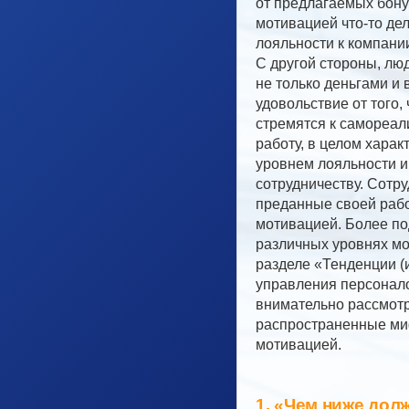
от предлагаемых бону
мотивацией что-то де
лояльности к компании
С другой стороны, лю
не только деньгами и 
удовольствие от того, 
стремятся к самореал
работу, в целом хара
уровнем лояльности и 
сотрудничеству. Сотр
преданные своей рабо
мотивацией. Более п
различных уровнях мо
разделе «Тенденции (и
управления персонало
внимательно рассмот
распространенные ми
мотивацией.
1. «Чем ниже дол