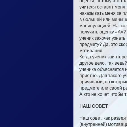
оценки, потому что то
учителя оставят меня 
наказывать меня за пл
в большей или меньше
манипуляцией. Наскол
получить оценку «А»?
ученик захочет узнать
предмету? Да, это ск
мотивация.
Когда ученик заинтере
другое дело, так ведь
ученика объясняется н
приятно. Для такого у
причинами, по которым
предмете или своей р
А кто не хочет, чтобы
НАШ СОВЕТ
Наш совет, как развея
(внутренней) мотивац