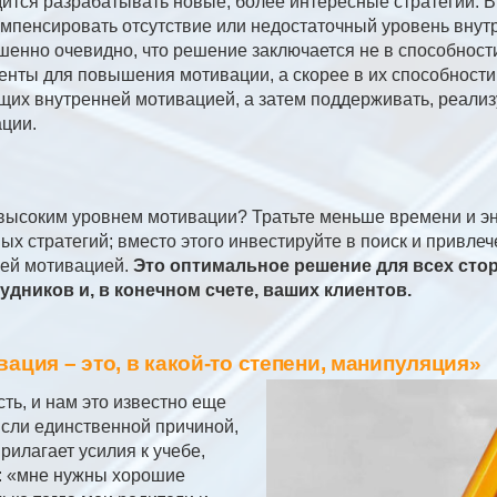
ится разрабатывать новые, более интересные стратегии. В 
компенсировать отсутствие или недостаточный уровень внут
шенно очевидно, что решение заключается не в способност
енты для повышения мотивации, а скорее в их способност
щих внутренней мотивацией, а затем поддерживать, реализу
ции.
высоким уровнем мотивации? Тратьте меньше времени и эн
х стратегий; вместо этого инвестируйте в поиск и привлеч
ей мотивацией.
Это оптимальное решение для всех стор
удников и, в конечном счете, ваших клиентов.
ация – это, в какой-то степени, манипуляция»
сть, и нам это известно еще
Если единственной причиной,
рилагает усилия к учебе,
е: «мне нужны хорошие