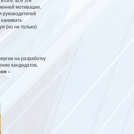
итоге, все эти
ренней мотивации.
и руководителей
и нанимать
я (но не только)
ергии на разработку
ение кандидатов,
он –