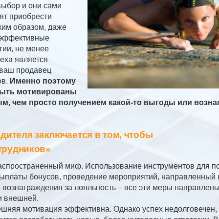
выбор и они сами
тят приобрести
ким образом, даже
ь эффективные
гии, не менее
еха является
 ваш продавец
ов.
Именно поэтому
ыть мотивированы
ым, чем просто получением какой-то выгоды или возна
одителя заключается в том, чтобы
трудников»
распространенный миф. Использование инструментов для 
ыплаты бонусов, проведение мероприятий, направленный 
а вознаграждения за лояльность – все эти меры направлены
и внешней.
ешняя мотивация эффективна. Однако успех недолговечен,