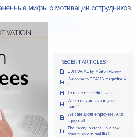
аненные мифы о мотивации сотрудников
RECENT ARTICLES
EDITORIAL by Mårten Runow
Welcome to TEAMS magazine #
4
To make a selection work…
Whom do you have in your
team?
We care about employees. And
it pays off
The theory is great – but how
does it work in real life?