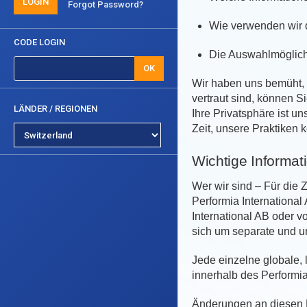
LOGIN
Forgot Password?
Wie verwenden wir 
CODE LOGIN
Die Auswahlmöglichke
OK
Wir haben uns bemüht, 
vertraut sind, können Si
LÄNDER / REGIONEN
Ihre Privatsphäre ist u
Zeit, unsere Praktiken
Wichtige Informat
Wer wir sind – Für die
Performia Internationa
International AB oder 
sich um separate und u
Jede einzelne globale, 
innerhalb des Performia
Änderungen an diesen R