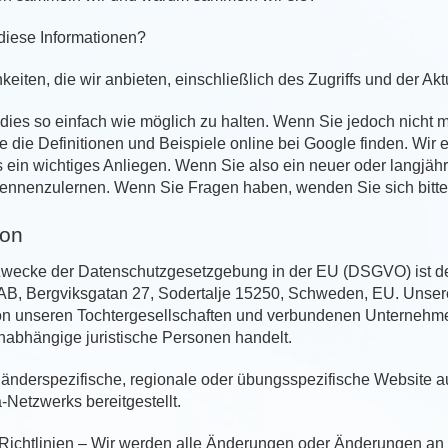
diese Informationen?
iten, die wir anbieten, einschließlich des Zugriffs und der Ak
dies so einfach wie möglich zu halten. Wenn Sie jedoch nicht m
e die Definitionen und Beispiele online bei Google finden. Wir e
ns ein wichtiges Anliegen. Wenn Sie also ein neuer oder langjähr
 kennenzulernen. Wenn Sie Fragen haben, wenden Sie sich bitt
ion
 Zwecke der Datenschutzgesetzgebung in der EU (DSGVO) ist der
l AB, Bergviksgatan 27, Sodertalje 15250, Schweden, EU. Unser
von unseren Tochtergesellschaften und verbundenen Unternehmen
nabhängige juristische Personen handelt.
länderspezifische, regionale oder übungsspezifische Website au
-Netzwerks bereitgestellt.
ichtlinien – Wir werden alle Änderungen oder Änderungen an de