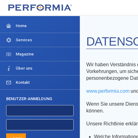
Home
DATENS
Services
Magazine
Wir haben Verständnis d
Über uns
Vorkehrungen, um sicherz
personenbezogene Daten
Kontakt
www.performia.com
un
BENUTZER-ANMELDUNG
Wenn Sie unsere Dienst
können.
Unsere Richtlinie erklär
Welche Information