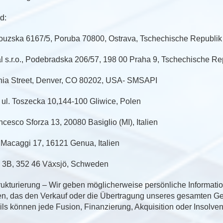
d:
ouzska 6167/5, Poruba 70800, Ostrava, Tschechische Republik
 s.r.o., Podebradska 206/57, 198 00 Praha 9, Tschechische Re
rnia Street, Denver, CO 80202, USA- SMSAPI
, ul. Toszecka 10,144-100 Gliwice, Polen
ncesco Sforza 13, 20080 Basiglio (MI), Italien
ia Macaggi 17, 16121 Genua, Italien
n 3B, 352 46 Växsjö, Schweden
turierung – Wir geben möglicherweise persönliche Information
en, das den Verkauf oder die Übertragung unseres gesamten Ge
ils können jede Fusion, Finanzierung, Akquisition oder Insolven