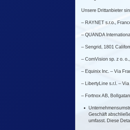
Unsere Drittanbieter sin
– RAYNET s.r.o., Franc
– QUANDA International
– Sengrid, 1801 Califo
– ComVision sp. z o. o.
– Equinix Inc. – Via Fra
– LibertyLine s.r.l. – V
– Fortnox AB, Bollgata
Unternehmensumstruk
Geschäft abschließ
umfasst. Diese Deta