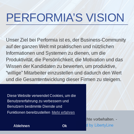
PERFORMIA’S VISION
Unser Ziel bei Performia ist es, der Business-Community
auf der ganzen Welt mit praktischen und nützlichen
Informationen und Systemen zu dienen, um die
Produktivität, die Persönlichkeit, die Motivation und das
Wissen der Kandidaten zu bewerten, um produktive,
“willige” Mitarbeiter einzustellen und dadurch den Wert
und die Gesamtentwicklung dieser Firmen zu steigern.
Diese Website verwendet Cookies, um die
Benutzererfahrung zu verbessern und
Benutzern bestimmte Dienste und
Funktionen bereitzustellen
Mehr erfahren
©
2026 Performia International. Alle Rechte vorbehalten.
-
Datenschutz-Bestimmungen
-
powered by LibertyLine
Ablehnen
Ok